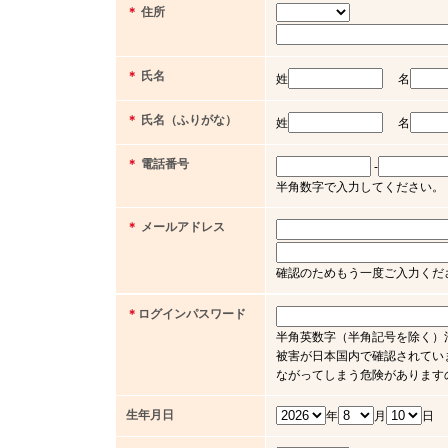
＊
住所
＊
氏名
姓
名
＊
氏名（ふりがな）
姓
名
＊
電話番号
-
半角数字で入力してください。（例 03 
＊
メールアドレス
確認のためもう一度ご入力くだ
＊
ログインパスワード
半角英数字（半角記号を除く）
被害が日本国内で確認されてい
ながってしまう危険があります
生年月日
年
月
日