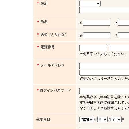
＊
住所
＊
氏名
姓
名
＊
氏名（ふりがな）
姓
名
＊
電話番号
-
半角数字で入力してください。（例 03 
＊
メールアドレス
確認のためもう一度ご入力くだ
＊
ログインパスワード
半角英数字（半角記号を除く）
被害が日本国内で確認されてい
ながってしまう危険があります
生年月日
年
月
日