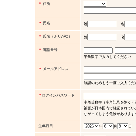
＊
住所
＊
氏名
姓
名
＊
氏名（ふりがな）
姓
名
＊
電話番号
-
半角数字で入力してください。（例 03 
＊
メールアドレス
確認のためもう一度ご入力くだ
＊
ログインパスワード
半角英数字（半角記号を除く）
被害が日本国内で確認されてい
ながってしまう危険があります
生年月日
年
月
日