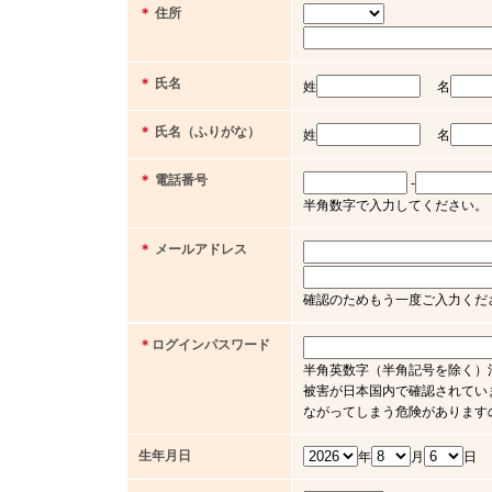
＊
住所
＊
氏名
姓
名
＊
氏名（ふりがな）
姓
名
＊
電話番号
-
半角数字で入力してください。（例 03 
＊
メールアドレス
確認のためもう一度ご入力くだ
＊
ログインパスワード
半角英数字（半角記号を除く）
被害が日本国内で確認されてい
ながってしまう危険があります
生年月日
年
月
日