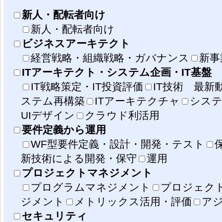
新人・配転者向け
新人・配転者向け
ビジネスアーキテクト
経営戦略・組織戦略・ガバナンス
新事
ITアーキテクト・システム企画・IT基盤
IT戦略策定・IT投資評価
IT技術 最新
ステム再構築
ITアーキテクチャ
システ
UIデザイン
クラウド利活用
要件定義から運用
WF型要件定義・設計・開発・テスト
新技術による開発・保守
運用
プロジェクトマネジメント
プログラムマネジメント
プロジェク
ジメント
メトリックス活用・評価
ア
セキュリティ