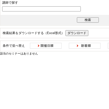
講師で探す
IS活用
AI
クラウド
ハードウェア・ソフトウェア
ネットワーク
データ・デジタル技術の活用事例
ツール活用
セキュリティ
モラル
コンプライアンス
検索結果をダウンロードする（Excel形式）
顧客・ユーザーへの共感
常識にとらわれない発想
反復的なアプロー
変化への適応
コラボレーション
柔軟な意思決定
事実に基づく判
条件で並べ替え
該当のセミナーはありません