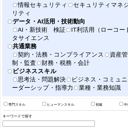
情報セキュリティ
セキュリティマネ
リティ
データ・AI活用・技術動向
AI・新技術 検証
IT利活用（ローコ
タサイエンス
共通業務
契約・法務・コンプライアンス
資産管
制・監査
財務・税務・会計
ビジネススキル
思考法・問題解決
ビジネス・コミュニ
ーダーシップ・指導力
業種・業務知識
事業戦略策定・事業戦略評価
IS運用
専門スキル
ヒューマンスキル
初級
中
IS戦略策定・IS戦略評価・IS企画・IS企画評価
社会の変化
顧客価値の変化
競争環境の変化
共通業務（契約管
人材育成、資産
IT基盤構築・維持・管理
キーワードで探す
業務遂行スキル
IS戦略実行マネジメント・プロジェクトマネジメント
社会におけるデータ
データを読む・説明する
データを扱う
デー
IS導入（構築）・IS保守